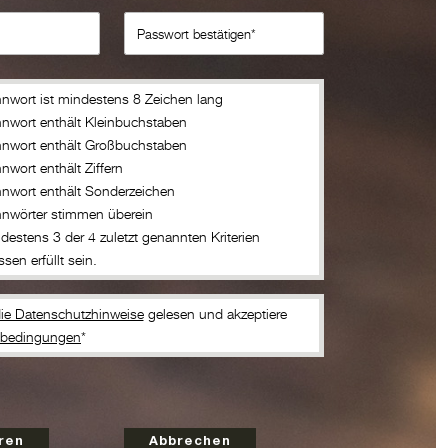
nwort ist mindestens 8 Zeichen lang
nwort enthält Kleinbuchstaben
nwort enthält Großbuchstaben
nwort enthält Ziffern
nwort enthält Sonderzeichen
nwörter stimmen überein
destens 3 der 4 zuletzt genannten Kriterien
sen erfüllt sein.
ie Datenschutzhinweise
gelesen und akzeptiere
sbedingungen
*
ren
Abbrechen