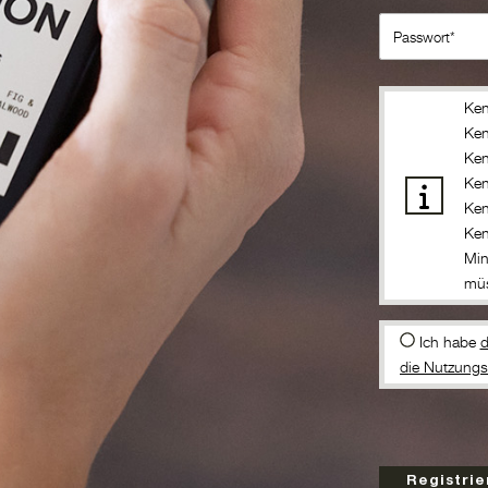
Ken
Ken
Ken
Ken
Ken
Ken
Min
müs
Ich habe
d
die Nutzung
Registrie